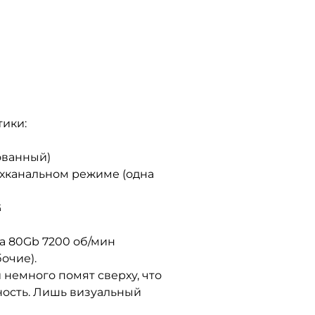
тики:
ованный)
ухканальном режиме (одна
G
на 80Gb 7200 об/мин
очие).
й немного помят сверху, что
ность. Лишь визуальный